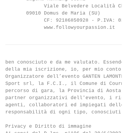
             Viale Belvedere Località Chia

       09010 Domus de Maria (SU)

             CF: 92186850928 - P.IVA: 03400
             www.followyourpassion.it      
ben conosciuto e da me valutato. Essendo a 
della mia iscrizione, io, per mio conto e n
Organizzatore dell’evento GANTEN LAMONTBLAN
Sport srl, la F.C.I., il Comune di Courmaye
percorso di gara, la Provincia di Aosta, la
partner organizzativi dell'evento, i rispet
agenti, collaboratori ed impiegati delle so
responsabilità di ogni tipo, conosciuti o s
Privacy e Diritto di immagine
