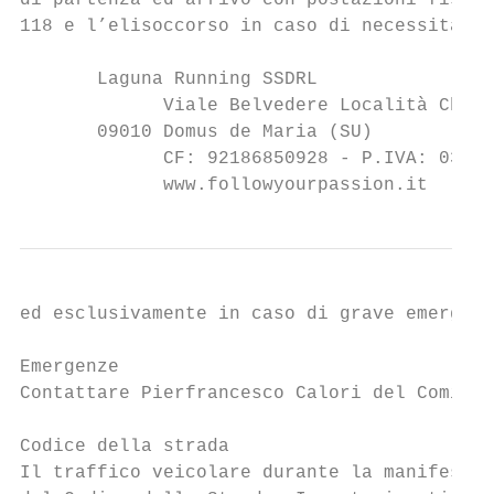
di partenza ed arrivo con postazioni fisse,
118 e l’elisoccorso in caso di necessità. I
       Laguna Running SSDRL

             Viale Belvedere Località Chia

       09010 Domus de Maria (SU)

             CF: 92186850928 - P.IVA: 03400
             www.followyourpassion.it      
ed esclusivamente in caso di grave emergenz
Emergenze

Contattare Pierfrancesco Calori del Comitat
Codice della strada

Il traffico veicolare durante la manifestaz