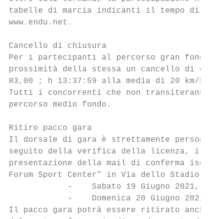
tabelle di marcia indicanti il tempo di per
www.endu.net.

Cancello di chiusura

Per i partecipanti al percorso gran fondo d
prossimità della stessa un cancello di chiu
83,00 ; h 13:37:59 alla media di 20 km/h co
Tutti i concorrenti che non transiteranno i
percorso medio fondo.

Ritiro pacco gara

Il dorsale di gara è strettamente personale
seguito della verifica della licenza, il do
presentazione della mail di conferma iscriz
Forum Sport Center” in Via dello Stadio a C
            -    Sabato 19 Giugno 2021, dal
            -    Domenica 20 Giugno 2021, d
Il pacco gara potrà essere ritirato anche d