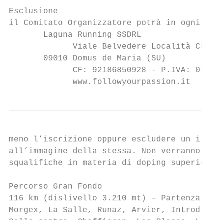
Esclusione

il Comitato Organizzatore potrà in ogni mom
       Laguna Running SSDRL

             Viale Belvedere Località Chia

       09010 Domus de Maria (SU)

             CF: 92186850928 - P.IVA: 03400
             www.followyourpassion.it      
meno l’iscrizione oppure escludere un iscri
all’immagine della stessa. Non verranno acc
squalifiche in materia di doping superiori 
Percorso Gran Fondo

116 km (dislivello 3.210 mt) – Partenza da 
Morgex, La Salle, Runaz, Arvier, Introd, Sa