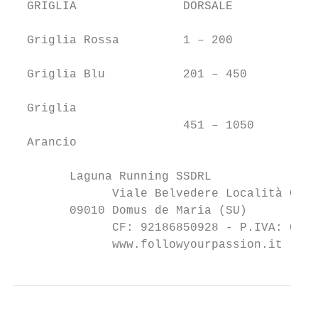
  GRIGLIA               DORSALE

  Griglia Rossa         1 – 200

  Griglia Blu           201 – 450

  Griglia

                        451 – 1050

  Arancio

        Laguna Running SSDRL

              Viale Belvedere Località Chia

        09010 Domus de Maria (SU)

              CF: 92186850928 - P.IVA: 0340
              www.followyourpassion.it     