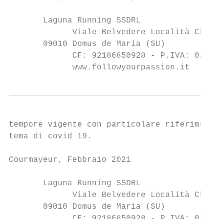
       Laguna Running SSDRL

             Viale Belvedere Località Chia

       09010 Domus de Maria (SU)

             CF: 92186850928 - P.IVA: 03400
             www.followyourpassion.it      
tempore vigente con particolare riferimento
tema di covid 19.

Courmayeur, Febbraio 2021

       Laguna Running SSDRL

             Viale Belvedere Località Chia

       09010 Domus de Maria (SU)

             CF: 92186850928 - P.IVA: 03400