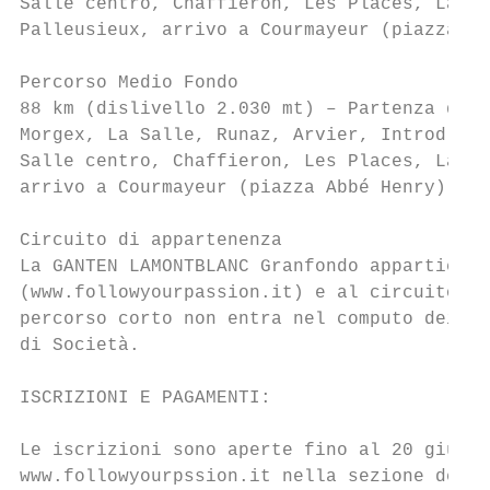
Salle centro, Chaffieron, Les Places, La Sa
Palleusieux, arrivo a Courmayeur (piazza Ab
Percorso Medio Fondo

88 km (dislivello 2.030 mt) – Partenza da C
Morgex, La Salle, Runaz, Arvier, Introd, Sa
Salle centro, Chaffieron, Les Places, La Sa
arrivo a Courmayeur (piazza Abbé Henry).

Circuito di appartenenza

La GANTEN LAMONTBLANC Granfondo appartiene 
(www.followyourpassion.it) e al circuito Co
percorso corto non entra nel computo dei pu
di Società.

ISCRIZIONI E PAGAMENTI:

Le iscrizioni sono aperte fino al 20 giugno
www.followyourpssion.it nella sezione dedic