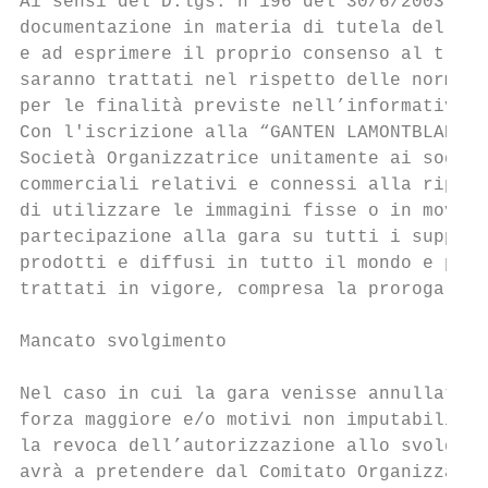
Ai sensi del D.lgs. n°196 del 30/6/2003, pr
documentazione in materia di tutela della p
e ad esprimere il proprio consenso al tratt
saranno trattati nel rispetto delle norme p
per le finalità previste nell’informativa p
Con l'iscrizione alla “GANTEN LAMONTBLANC G
Società Organizzatrice unitamente ai sogget
commerciali relativi e connessi alla ripres
di utilizzare le immagini fisse o in movime
partecipazione alla gara su tutti i support
prodotti e diffusi in tutto il mondo e per 
trattati in vigore, compresa la proroga eve
Mancato svolgimento

Nel caso in cui la gara venisse annullata e
forza maggiore e/o motivi non imputabili e/
la revoca dell’autorizzazione allo svolgime
avrà a pretendere dal Comitato Organizzator