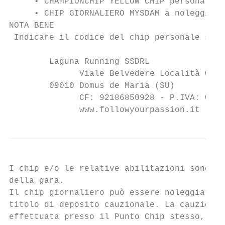
     • CHAMPIONCHIP YELLOW CHIP personale (
     • CHIP GIORNALIERO MYSDAM a noleggio

NOTA BENE

 Indicare il codice del chip personale sul 
        Laguna Running SSDRL

              Viale Belvedere Località Chia

        09010 Domus de Maria (SU)

              CF: 92186850928 - P.IVA: 0340
              www.followyourpassion.it     
I chip e/o le relative abilitazioni sono ac
della gara.

Il chip giornaliero può essere noleggiato s
titolo di deposito cauzionale. La cauzione 
effettuata presso il Punto Chip stesso, ent