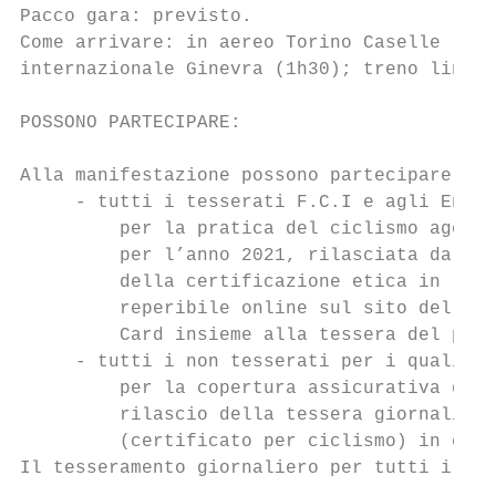
Pacco gara: previsto.

Come arrivare: in aereo Torino Caselle (1h3
internazionale Ginevra (1h30); treno linea 
POSSONO PARTECIPARE:

Alla manifestazione possono partecipare:

     - tutti i tesserati F.C.I e agli Enti 
         per la pratica del ciclismo agonis
         per l’anno 2021, rilasciata dalla 
         della certificazione etica in ling
         reperibile online sul sito della f
         Card insieme alla tessera del prop
     - tutti i non tesserati per i quali ve
         per la copertura assicurativa di “
         rilascio della tessera giornaliera
         (certificato per ciclismo) in cors
Il tesseramento giornaliero per tutti i non