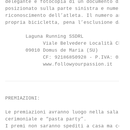
delegante e fotocopia di un documento di ri
posizionato sulla parte sinistra e numero b
riconoscimento dell’atleta. Il numero anter
propria bicicletta, pena l’esclusione dalla
       Laguna Running SSDRL

             Viale Belvedere Località Chia

       09010 Domus de Maria (SU)

             CF: 92186850928 - P.IVA: 03400
             www.followyourpassion.it      
PREMIAZIONI:

Le premiazioni avranno luogo nella sala Pol
cerimoniale e “pasta party”.

I premi non saranno spediti a casa ma conse