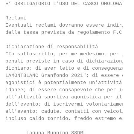
E’ OBBLIGATORIO L’USO DEL CASCO OMOLOGATO.

Reclami

Eventuali reclami dovranno essere indirizza
dalla tassa prevista da regolamento F.C.I.

Dichiarazione di responsabilità

"Io sottoscritto, per me medesimo, per i mi
penali previste in caso di dichiarazioni no
dichiaro: di aver letto e di conseguenza co
LAMONTBLANC Granfondo 2021"; di essere cons
agonistici è potenzialmente un'attività a r
idonee; di essere consapevole che per iscri
all’attività sportiva agonistica per il cic
dell'evento; di iscrivermi volontariamente 
all'evento: cadute, contatti con veicoli, c
incluso caldo torrido, freddo estremo e/o u
       Laguna Running SSDRL
