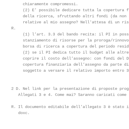
     chiaramente compromessi.

     (2) E’ possibile dedicare tutta la copertura f
     della ricerca, sfruttando altri fondi (da non 
     relative al mio assegno? Nell'attesa di un ris
R.

     (1) l’art. 3.3 del bando recita: il PI in poss
     stanziamento di risorse per la proroga/rinnovo
     borsa di ricerca a copertura del periodo resid
     (2) se il PI dedica tutto il budget alle altre
     coprire il costo dell’assegno: con fondi del D
     copertura finanziaria dell’assegno da parte di
     soggetto a versare il relativo importo entro 3
                                                    
2 D. Nel link per la presentazione di proposte prog
   Allegati 3 e 4. Come mai? Saranno caricati come 
R. Il documento editabile dell’allegato 3 è stato i
   doxc.

                                                    