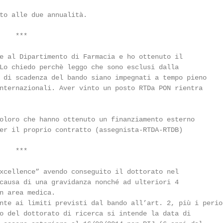
to alle due annualità.

   ***

e al Dipartimento di Farmacia e ho ottenuto il

Lo chiedo perchè leggo che sono esclusi dalla

 di scadenza del bando siano impegnati a tempo pieno

nternazionali. Aver vinto un posto RTDa PON rientra

oloro che hanno ottenuto un finanziamento esterno

er il proprio contratto (assegnista-RTDA-RTDB)

   ***

xcellence” avendo conseguito il dottorato nel

causa di una gravidanza nonché ad ulteriori 4

n area medica.

nte ai limiti previsti dal bando all’art. 2, più i period
o del dottorato di ricerca si intende la data di
