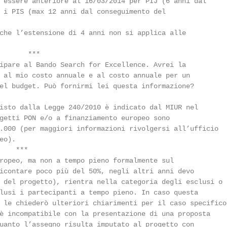
 essere anteriore al 16/03/2014 per PIJ (6 anni dal

 i PIS (max 12 anni dal conseguimento del

che l’estensione di 4 anni non si applica alle

       ***

ipare al Bando Search for Excellence. Avrei la

 al mio costo annuale e al costo annuale per un

el budget. Può fornirmi lei questa informazione?

isto dalla Legge 240/2010 è indicato dal MIUR nel

getti PON e/o a finanziamento europeo sono

.000 (per maggiori informazioni rivolgersi all’ufficio

o).

   ***

ropeo, ma non a tempo pieno formalmente sul

icontare poco più del 50%, negli altri anni devo

 del progetto), rientra nella categoria degli esclusi o

lusi i partecipanti a tempo pieno. In caso questa

 le chiederò ulteriori chiarimenti per il caso specifico.
è incompatibile con la presentazione di una proposta

uanto l’assegno risulta imputato al progetto con
