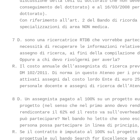
   discussione della tesi di dottorato che non deve
   conseguimento del dottorato) e al 16/03/2008 per
   dottorato).

   Con riferimento all’art. 2 del Bando di ricorda 
   specializzazioni di area NON medica.

                                                   
7 D. sono una ricercatrice RTDB che vorrebbe partec
   necessità di recuperare le informazioni relative
   assegno di ricerca, ai fini della compilazione d
   Oppure a chi devo rivolgermi per averla?

R. Il costo annuale dell’assegnista di ricerca prev
   DM 102/2011. Di norma in questo Ateneo per i pro
   attivati assegni dal costo lordo Ente di euro 25
   personale docente e assegni di ricerca dell’Atene
                                                    
8 D. Un assegnista pagato al 100% su un progetto eu
   progetto (nel senso che nel primo anno devo rend
   rendicontare il 62% ed il resto va sull'overhead
   può partecipare? Nel bando ho letto che sono esc
   persona possa partecipare in linea di principio,
R. Se il contratto è imputato al 100% sul progetto 
   progettuale sul bando Search for Excellence in q