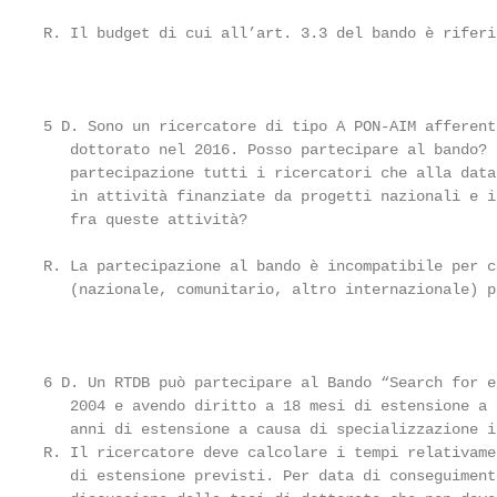
R. Il budget di cui all’art. 3.3 del bando è riferi
                                                    
5 D. Sono un ricercatore di tipo A PON-AIM afferent
   dottorato nel 2016. Posso partecipare al bando? 
   partecipazione tutti i ricercatori che alla data
   in attività finanziate da progetti nazionali e i
   fra queste attività?

R. La partecipazione al bando è incompatibile per c
   (nazionale, comunitario, altro internazionale) p
                                                    
6 D. Un RTDB può partecipare al Bando “Search for e
   2004 e avendo diritto a 18 mesi di estensione a 
   anni di estensione a causa di specializzazione i
R. Il ricercatore deve calcolare i tempi relativame
   di estensione previsti. Per data di conseguiment