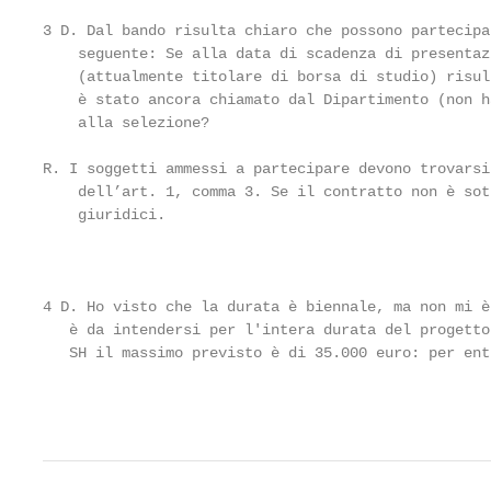
3 D. Dal bando risulta chiaro che possono partecipa
    seguente: Se alla data di scadenza di presentaz
    (attualmente titolare di borsa di studio) risul
    è stato ancora chiamato dal Dipartimento (non h
    alla selezione?

R. I soggetti ammessi a partecipare devono trovarsi
    dell’art. 1, comma 3. Se il contratto non è sot
    giuridici.

                                                    
4 D. Ho visto che la durata è biennale, ma non mi è
   è da intendersi per l'intera durata del progetto
   SH il massimo previsto è di 35.000 euro: per ent
                                                   