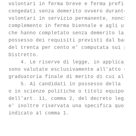
 volontari in ferma breve e ferma prefissat
 congedati senza demerito ovvero durante il
 volontari in servizio permanente, nonche' 
 complemento in ferma biennale e agli uffic
 che hanno completato senza demerito la fer
 possesso dei requisiti previsti dal bando.
 del trenta per cento e' computata sui post
 Distretto.

     4. Le riserve di legge, in applicazion
 sono valutate esclusivamente all'atto dell
 graduatoria finale di merito di cui al suc
     5. Ai candidati in possesso della laur
 o in scienze politiche o titoli equipollen
 dell'art. 11, comma 2, del decreto legisla
 e' inoltre riservata una specifica quota d
 indicato al comma 1.

                                        Art