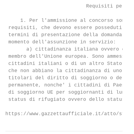
                           Requisiti per l'
     1. Per l'ammissione al concorso sono r
 requisiti, che devono essere posseduti all
 termini di presentazione della domanda di 
 momento dell'assunzione in servizio:

       a) cittadinanza italiana ovvero citt
 membro dell'Unione europea. Sono ammessi a
 cittadini italiani o di un altro Stato mem
 che non abbiano la cittadinanza di uno Sta
 titolari del diritto di soggiorno o del di
 permanente, nonche' i cittadini di Paesi t
 di soggiorno UE per soggiornanti di lungo 
 status di rifugiato ovvero dello status di
https://www.gazzettaufficiale.it/atto/stamp