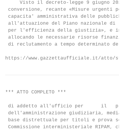
     Visto il decreto-legge 9 giugno 2021, 
 conversione, recante «Misure urgenti per i
 capacita' amministrativa delle pubbliche a
 all'attuazione del Piano nazionale di ripr
 per l'efficienza della giustizia», e in pa
 allocando le necessarie risorse finanziari
 di reclutamento a tempo determinato del nu
https://www.gazzettaufficiale.it/atto/stamp
*** ATTO COMPLETO ***                      
 di addetto all'ufficio per      il   proce
 dell'amministrazione giudiziaria, mediante
 base distrettuale per titoli e prova scrit
 Commissione interministeriale RIPAM, che p