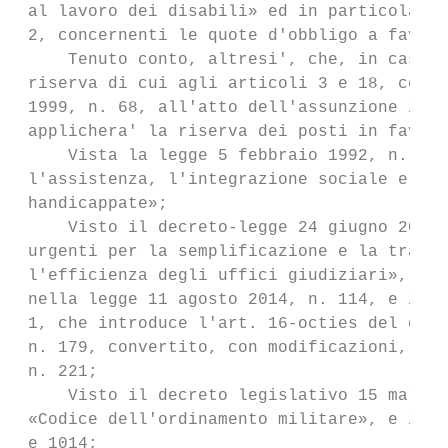
 al lavoro dei disabili» ed in particolare 
 2, concernenti le quote d'obbligo a favore
     Tenuto conto, altresi', che, in caso d
 riserva di cui agli articoli 3 e 18, comma
 1999, n. 68, all'atto dell'assunzione il M
 applichera' la riserva dei posti in favore
     Vista la legge 5 febbraio 1992, n. 104
 l'assistenza, l'integrazione sociale e i d
 handicappate»;

     Visto il decreto-legge 24 giugno 2014,
 urgenti per la semplificazione e la traspa
 l'efficienza degli uffici giudiziari», con
 nella legge 11 agosto 2014, n. 114, e in p
 1, che introduce l'art. 16-octies del decr
 n. 179, convertito, con modificazioni, dal
 n. 221;

     Visto il decreto legislativo 15 marzo 
 «Codice dell'ordinamento militare», e in p
 e 1014;
