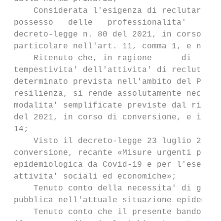
     Considerata l'esigenza di reclutare pe
 possesso   delle   professionalita'   indi
 decreto-legge n. 80 del 2021, in corso di 
 particolare nell'art. 11, comma 1, e nell'
     Ritenuto che, in ragione      di   esi
 tempestivita' dell'attivita' di reclutamen
 determinato prevista nell'ambito del Piano
 resilienza, si rende assolutamente necessa
 modalita' semplificate previste dal richia
 del 2021, in corso di conversione, e in pa
 14;

     Visto il decreto-legge 23 luglio 2021,
 conversione, recante «Misure urgenti per f
 epidemiologica da Covid-19 e per l'eserciz
 attivita' sociali ed economiche»;

     Tenuto conto della necessita' di garan
 pubblica nell'attuale situazione epidemiol
     Tenuto conto che il presente bando dis