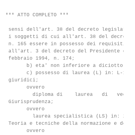
*** ATTO COMPLETO ***                      
 sensi dell'art. 38 del decreto legislativo
 i soggetti di cui all'art. 38 del decreto 
 n. 165 essere in possesso dei requisiti, o
 all'art. 3 del decreto del Presidente del 
 febbraio 1994, n. 174;

       b) eta' non inferiore a diciotto ann
       c) possesso di laurea (L) in: L-14 S
 giuridici;

       ovvero

         diploma di    laurea   di   vecchi
 Giurisprudenza;

       ovvero

         laurea specialistica (LS) in: 22/S
 Teoria e tecniche della normazione e dell'
       ovvero
