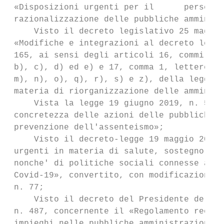
 «Disposizioni urgenti per il      persegui
 razionalizzazione delle pubbliche amminist
     Visto il decreto legislativo 25 maggio
 «Modifiche e integrazioni al decreto legis
 165, ai sensi degli articoli 16, commi 1, 
 b), c), d) ed e) e 17, comma 1, lettere a)
 m), n), o), q), r), s) e z), della legge 7
 materia di riorganizzazione delle amminist
     Vista la legge 19 giugno 2019, n. 56 r
 concretezza delle azioni delle pubbliche a
 prevenzione dell'assenteismo»;

     Visto il decreto-legge 19 maggio 2020,
 urgenti in materia di salute, sostegno al 
 nonche' di politiche sociali connesse all'
 Covid-19», convertito, con modificazioni, 
 n. 77;

     Visto il decreto del Presidente della 
 n. 487, concernente il «Regolamento recant
 impieghi nelle pubbliche amministrazioni  