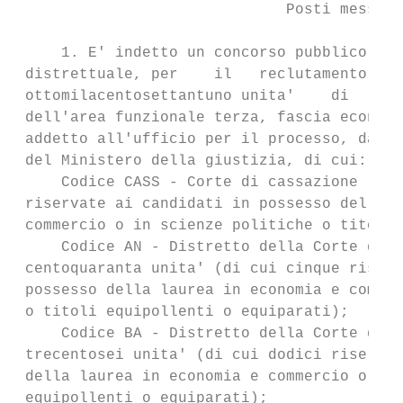
                              Posti messi a
     1. E' indetto un concorso pubblico, pe
 distrettuale, per    il   reclutamento   a
 ottomilacentosettantuno unita'    di   per
 dell'area funzionale terza, fascia economi
 addetto all'ufficio per il processo, da in
 del Ministero della giustizia, di cui:

     Codice CASS - Corte di cassazione - du
 riservate ai candidati in possesso della l
 commercio o in scienze politiche o titoli 
     Codice AN - Distretto della Corte di A
 centoquaranta unita' (di cui cinque riserv
 possesso della laurea in economia e commer
 o titoli equipollenti o equiparati);

     Codice BA - Distretto della Corte di A
 trecentosei unita' (di cui dodici riservat
 della laurea in economia e commercio o in 
 equipollenti o equiparati);
