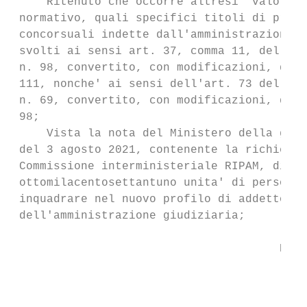
     Ritenuto che occorre altresi' valorizz
 normativo, quali specifici titoli di prefe
 concorsuali indette dall'amministrazione d
 svolti ai sensi art. 37, comma 11, del dec
 n. 98, convertito, con modificazioni, dall
 111, nonche' ai sensi dell'art. 73 del dec
 n. 69, convertito, con modificazioni, dal-
 98;

     Vista la nota del Ministero della gius
 del 3 agosto 2021, contenente la richiesta
 Commissione interministeriale RIPAM, di un
 ottomilacentosettantuno unita' di personal
 inquadrare nel nuovo profilo di addetto al
 dell'amministrazione giudiziaria;

                                       Deli
                                        Art