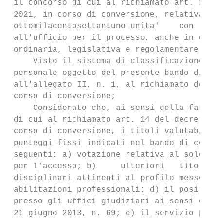
 il concorso di cui al richiamato art. 14 d
 2021, in corso di conversione, relativamen
 ottomilacentosettantuno unita'    con   la
 all'ufficio per il processo, anche in dero
 ordinaria, legislativa e regolamentare;

     Visto il sistema di classificazione de
 personale oggetto del presente bando di co
 all'allegato II, n. 1, al richiamato decre
 corso di conversione;

     Considerato che, ai sensi della fase d
 di cui al richiamato art. 14 del decreto-l
 corso di conversione, i titoli valutabili,
 punteggi fissi indicati nel bando di conco
 seguenti: a) votazione relativa al solo ti
 per l'accesso; b)     ulteriori   titoli  
 disciplinari attinenti al profilo messo a 
 abilitazioni professionali; d) il positivo
 presso gli uffici giudiziari ai sensi dell
 21 giugno 2013, n. 69; e) il servizio pres