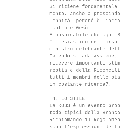
               Si ritiene fondamentale la c
               mento, anche a prescindere d
               lennità, perché è l’occasion
               contrare Gesù.

               È auspicabile che ogni Route
               Ecclesiastico nel corso dell
               ministro celebrante dell’euc
               Facendo strada assieme, gli 
               ricevere importanti stimoli 
               restia e della Riconciliazio
               tutti i membri dello staff o
               in costante ricerca7.

                4. LO STILE

               La ROSS è un evento proposto
               todo tipici della Branca.

               Richiamando il Regolamento d
               sono l’espressione della vis