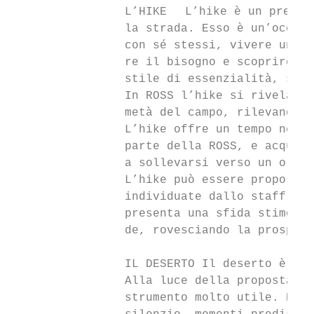
                L’HIKE  L’hike è un prezios
                la strada. Esso è un’occasi
                con sé stessi, vivere un mo
                re il bisogno e scoprire la
                stile di essenzialità, sper
                In ROSS l’hike si rivela sp
                metà del campo, rilevando c
                L’hike offre un tempo neces
                parte della ROSS, e acquisi
                a sollevarsi verso un orizz
                L’hike può essere proposto 
                individuate dallo staff; tr
                presenta una sfida stimolan
                de, rovesciando la prospett
                IL DESERTO Il deserto è occ
                Alla luce della proposta ed
                strumento molto utile. Nel 