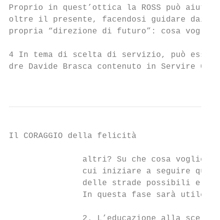
Proprio in quest’ottica la ROSS può aiutare
oltre il presente, facendosi guidare dai pr
propria “direzione di futuro”: cosa voglio 
4 In tema di scelta di servizio, può essere
dre Davide Brasca contenuto in Servire 04/2
                                           
Il CORAGGIO della felicità

               altri? Su che cosa voglio co
               cui iniziare a seguire quest
               delle strade possibili e non
               In questa fase sarà utile lo
               2. L’educazione alla scelta 