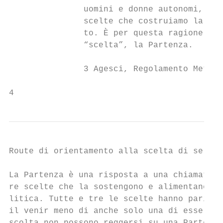
               uomini e donne autonomi, res
               scelte che costruiamo la nos
               to. È per questa ragione che
               “scelta”, la Partenza.

               3 Agesci, Regolamento Metodo
4
Route di orientamento alla scelta di serviz
La Partenza è una risposta a una chiamata, 
re scelte che la sostengono e alimentano: l
litica. Tutte e tre le scelte hanno pari di
il venir meno di anche solo una di esse fa 