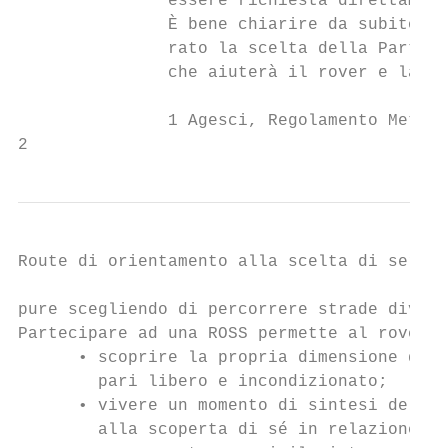
               essere richiesta direttament
               È bene chiarire da subito ch
               rato la scelta della Partenz
               che aiuterà il rover e la sc
               1 Agesci, Regolamento Metodo
2
Route di orientamento alla scelta di serviz
pure scegliendo di percorrere strade divers
Partecipare ad una ROSS permette al rover e
      • scoprire la propria dimensione di u
        pari libero e incondizionato;

      • vivere un momento di sintesi del pe
        alla scoperta di sé in relazione al