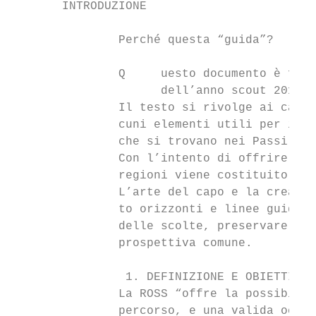
       INTRODUZIONE

               Perché questa “guida”?

               Q     uesto documento è frut
                     dell’anno scout 2015-2
               Il testo si rivolge ai capi 
               cuni elementi utili per il p
               che si trovano nei Passi di 
               Con l’intento di offrire agl
               regioni viene costituito il 
               L’arte del capo e la creativ
               to orizzonti e linee guida p
               delle scolte, preservare la 
               prospettiva comune.

                1. DEFINIZIONE E OBIETTIVI

               La ROSS “offre la possibilit
               percorso, e una valida occas