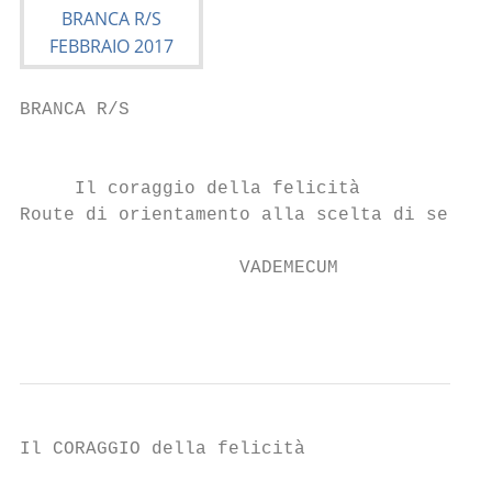
BRANCA R/S

                                           
     Il coraggio della felicità

Route di orientamento alla scelta di serviz
                    VADEMECUM

                                           
Il CORAGGIO della felicità
