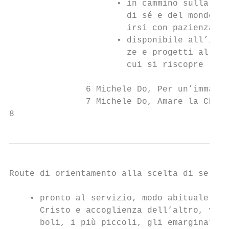
                     • in cammino sulla str
                       di sé e del mondo, d
                       irsi con pazienza e 
                     • disponibile all’inco
                       ze e progetti all’in
                       cui si riscopre la p
               6 Michele Do, Per un’immagin
               7 Michele Do, Amare la Chies
8
Route di orientamento alla scelta di serviz
    • pronto al servizio, modo abituale di 
      Cristo e accoglienza dell’altro, viss
      boli, i più piccoli, gli emarginati.
