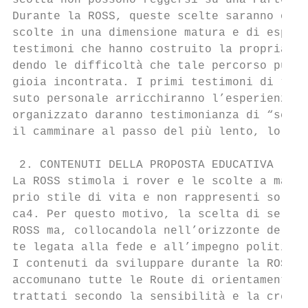
scolta non possono reggersi su una Partenza
Durante la ROSS, queste scelte saranno ogge
scolte in una dimensione matura e di esperi
testimoni che hanno costruito la propria vi
dendo le difficoltà che tale percorso può c
gioia incontrata. I primi testimoni di “sce
suto personale arricchiranno l’esperienza d
organizzato daranno testimonianza di “scelt
il camminare al passo del più lento, lo sti
 2. CONTENUTI DELLA PROPOSTA EDUCATIVA

La ROSS stimola i rover e le scolte a matur
prio stile di vita e non rappresenti soltan
ca4. Per questo motivo, la scelta di serviz
ROSS ma, collocandola nell’orizzonte della 
te legata alla fede e all’impegno politico,
I contenuti da sviluppare durante la ROSS s
accomunano tutte le Route di orientamento, 
trattati secondo la sensibilità e la creati