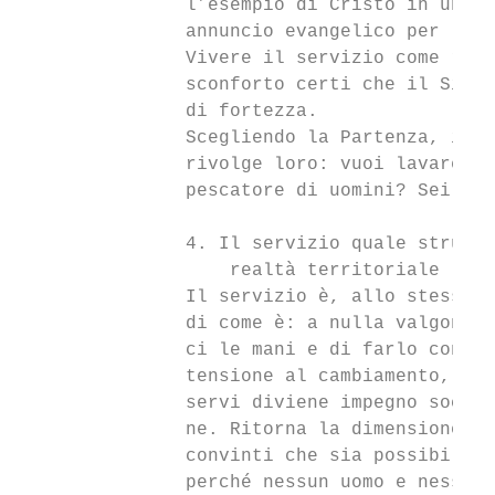
               l’esempio di Cristo in una d
               annuncio evangelico per la s
               Vivere il servizio come risp
               sconforto certi che il Signo
               di fortezza.

               Scegliendo la Partenza, i ro
               rivolge loro: vuoi lavare i 
               pescatore di uomini? Sei pro
               4. Il servizio quale strumen
                   realtà territoriale

               Il servizio è, allo stesso t
               di come è: a nulla valgono i
               ci le mani e di farlo concre
               tensione al cambiamento, si 
               servi diviene impegno social
               ne. Ritorna la dimensione de
               convinti che sia possibile i
               perché nessun uomo e nessun 