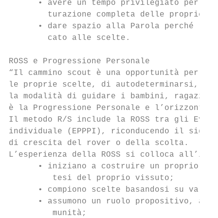
      • avere un tempo privilegiato per pro
        turazione completa delle proprie sc
      • dare spazio alla Parola perché risu
        cato alle scelte.

ROSS e Progressione Personale

“Il cammino scout è una opportunità per div
le proprie scelte, di autodeterminarsi, di 
la modalità di guidare i bambini, ragazzi e
è la Progressione Personale e l’orizzonte e
Il metodo R/S include la ROSS tra gli Event
individuale (EPPPI), riconducendo il signif
di crescita del rover o della scolta.

L’esperienza della ROSS si colloca all’iniz
      • iniziano a costruire un proprio pro
         tesi del proprio vissuto;

      • compiono scelte basandosi su valori
      • assumono un ruolo propositivo, atti
         munità;
