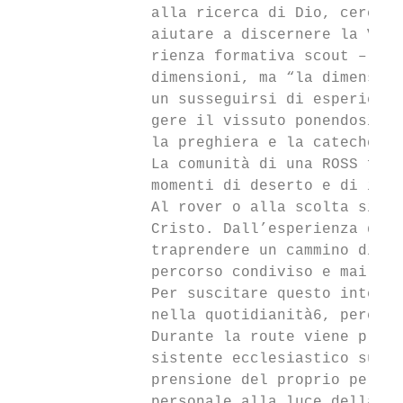
               alla ricerca di Dio, cercand
               aiutare a discernere la Veri
               rienza formativa scout – è p
               dimensioni, ma “la dimension
               un susseguirsi di esperienze
               gere il vissuto ponendosi al
               la preghiera e la catechesi.

               La comunità di una ROSS fa q
               momenti di deserto e di inco
               Al rover o alla scolta si pr
               Cristo. Dall’esperienza dell
               traprendere un cammino di ri
               percorso condiviso e mai sol
               Per suscitare questo interes
               nella quotidianità6, percepe
               Durante la route viene propo
               sistente ecclesiastico sulla
               prensione del proprio percor
               personale alla luce della Pa