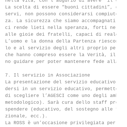
nella vita, con l’augurio di avere “il cora
La scelta di essere “buoni cittadini”, quel
servi, non possono considerarsi compiute se
za. La sicurezza che siamo accompagnati dal
ci rende lieti nella speranza, forti nella 
alle gioie dei fratelli, capaci di reale ac
L’uomo e la donna della Partenza riescono a
lo e al servizio degli altri proprio perché
che hanno compreso essere la Verità, il Ben
no guidare per poter mantenere fede alla no
7. Il servizio in Associazione

La presentazione del servizio educativo in 
dersi in un servizio educativo, permette al
di scegliere l’AGESCI come uno degli ambiti
metodologico). Sarà cura dello staff presen
spendere (educativo, del sostegno alle frag
zionale, ecc.).

La ROSS è un’occasione privilegiata per la 