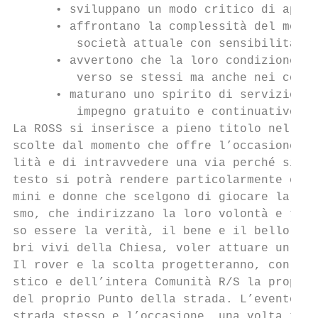
      • sviluppano un modo critico di appro
      • affrontano la complessità del mondo
         società attuale con sensibilità e 
      • avvertono che la loro condizione di
         verso se stessi ma anche nei confr
      • maturano uno spirito di servizio ch
         impegno gratuito e continuativo.

La ROSS si inserisce a pieno titolo nel per
scolte dal momento che offre l’occasione di
lità e di intravvedere una via perché si re
testo si potrà rendere particolarmente espl
mini e donne che scelgono di giocare la pro
smo, che indirizzano la loro volontà e tutt
so essere la verità, il bene e il bello, pe
bri vivi della Chiesa, voler attuare un pro
Il rover e la scolta progetteranno, con il 
stico e dell’intera Comunità R/S la propria
del proprio Punto della strada. L’evento sa
strada stesso e l’occasione, una volta torn