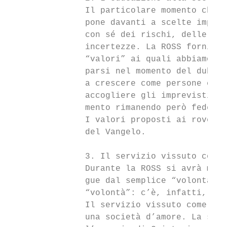
               Il particolare momento che v
               pone davanti a scelte import
               con sé dei rischi, delle con
               incertezze. La ROSS fornisce
               “valori” ai quali abbiamo de
               parsi nel momento del dubbio
               a crescere come persone coer
               accogliere gli imprevisti af
               mento rimanendo però fedeli 
               I valori proposti ai rover e
               del Vangelo.

               3. Il servizio vissuto come 
               Durante la ROSS si avrà modo
               gue dal semplice “volontaria
               “volontà”: c’è, infatti, una
               Il servizio vissuto come voc
               una società d’amore. La scel