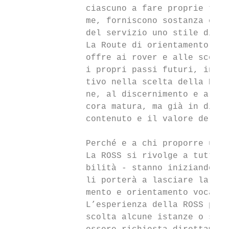
               ciascuno a fare proprie tutt
               me, forniscono sostanza e si
               del servizio uno stile di vi
               La Route di orientamento all
               offre ai rover e alle scolte
               i propri passi futuri, intra
               tivo nella scelta della Part
               ne, al discernimento e all’e
               cora matura, ma già in diven
               contenuto e il valore delle 
               Perché e a chi proporre una 
               La ROSS si rivolge a tutti i
               bilità - stanno iniziando a 
               li porterà a lasciare la Com
               mento e orientamento vocazio
               L’esperienza della ROSS può 
               scolta alcune istanze o segn