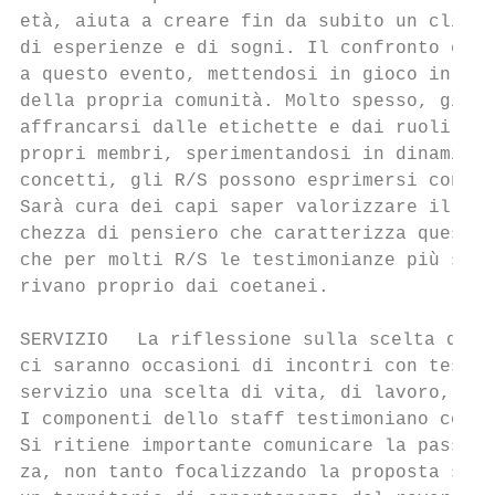
età, aiuta a creare fin da subito un clima 
di esperienze e di sogni. Il confronto è fa
a questo evento, mettendosi in gioco in un 
della propria comunità. Molto spesso, gioca
affrancarsi dalle etichette e dai ruoli che
propri membri, sperimentandosi in dinamiche
concetti, gli R/S possono esprimersi con pi
Sarà cura dei capi saper valorizzare il bag
chezza di pensiero che caratterizza questa 
che per molti R/S le testimonianze più sign
rivano proprio dai coetanei.

SERVIZIO  La riflessione sulla scelta di se
ci saranno occasioni di incontri con testim
servizio una scelta di vita, di lavoro, oss
I componenti dello staff testimoniano con l
Si ritiene importante comunicare la passion
za, non tanto focalizzando la proposta su e