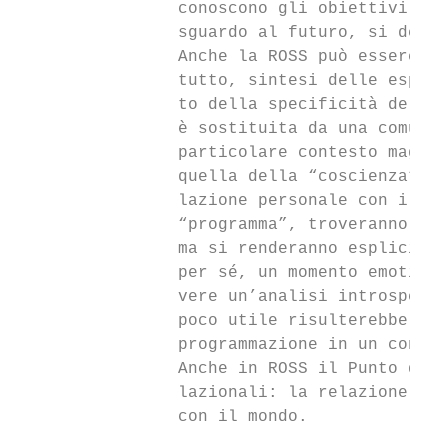
                conoscono gli obiettivi fin
                sguardo al futuro, si defin
                Anche la ROSS può essere te
                tutto, sintesi delle esperi
                to della specificità del co
                è sostituita da una comunit
                particolare contesto maggio
                quella della “coscienza” e 
                lazione personale con i cap
                “programma”, troveranno sic
                ma si renderanno esplicite 
                per sé, un momento emotivam
                vere un’analisi introspetti
                poco utile risulterebbe un’
                programmazione in un contes
                Anche in ROSS il Punto dell
                lazionali: la relazione con
                con il mondo.
