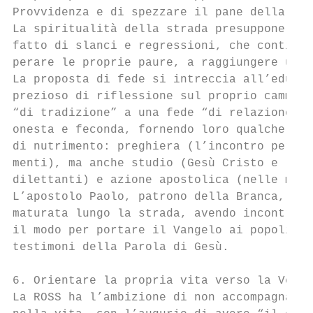
Provvidenza e di spezzare il pane della con
La spiritualità della strada presuppone la 
fatto di slanci e regressioni, che continua
perare le proprie paure, a raggiungere una 
La proposta di fede si intreccia all’educaz
prezioso di riflessione sul proprio cammino
“di tradizione” a una fede “di relazione”. 
onesta e feconda, fornendo loro qualche str
di nutrimento: preghiera (l’incontro person
menti), ma anche studio (Gesù Cristo e la C
dilettanti) e azione apostolica (nelle mill
L’apostolo Paolo, patrono della Branca, con
maturata lungo la strada, avendo incontrato
il modo per portare il Vangelo ai popoli. A
testimoni della Parola di Gesù.

6. Orientare la propria vita verso la Verit
La ROSS ha l’ambizione di non accompagnare 