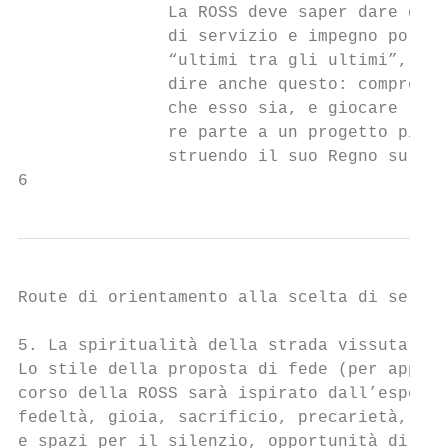
               La ROSS deve saper dare ques
               di servizio e impegno politi
               “ultimi tra gli ultimi”, abb
               dire anche questo: comprende
               che esso sia, e giocare la p
               re parte a un progetto più g
               struendo il suo Regno sulla 
6
Route di orientamento alla scelta di serviz
5. La spiritualità della strada vissuta in 
Lo stile della proposta di fede (per approf
corso della ROSS sarà ispirato dall’esperie
fedeltà, gioia, sacrificio, precarietà, att
e spazi per il silenzio, opportunità di sco