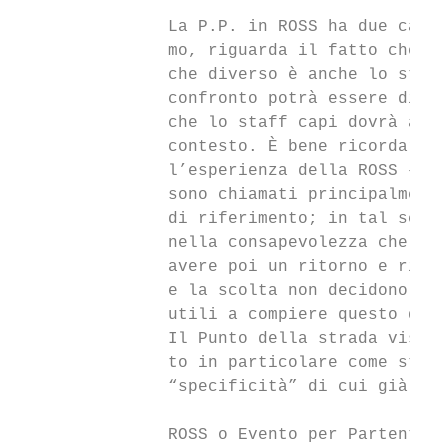
               La P.P. in ROSS ha due carat
               mo, riguarda il fatto che ca
               che diverso è anche lo staff
               confronto potrà essere diver
               che lo staff capi dovrà aver
               contesto. È bene ricordare, 
               l’esperienza della ROSS – es
               sono chiamati principalmente
               di riferimento; in tal senso
               nella consapevolezza che tut
               avere poi un ritorno e rifle
               e la scolta non decidono in 
               utili a compiere questo disc
               Il Punto della strada vissut
               to in particolare come strum
               “specificità” di cui già abb
               ROSS o Evento per Partenti?
