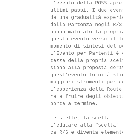
               L’evento della ROSS apre un 
               ultimi passi. I due eventi n
               de una gradualità esperienzi
               della Partenza negli R/S. L’
               hanno maturato la propria sc
               questo evento verso il termi
               momento di sintesi del perco
               L’Evento per Partenti è cong
               tezza della propria scelta i
               sione alla proposta derivant
               quest’evento fornirà stimoli
               maggiori strumenti per compl
               L’esperienza della Route di 
               re e fruire degli obiettivi 
               porta a termine.

               Le scelte, la scelta

               L’educare alla “scelta” rapp
               ca R/S e diventa elemento cr