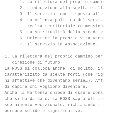
      1. La rilettura del proprio cammino p
      2. L’educazione alla scelta e alla fe
      3. Il servizio come risposta alla chi
      4. La valenza politica del servizio q
         realtà territoriale (dimensione po
      5. La spiritualità della strada vissu
      6. Orientare la propria vita verso il
      7. Il servizio in Associazione.

1. La rilettura del proprio cammino persona
   direzione di futuro

La ROSS si colloca anche, di solito, in un 
caratterizzato da scelte forti (che riguard
ni affettive che diventano serie…). Affacci
di capire chi vogliono diventare.

Anche la Partenza chiede di essere consapev
che si ha da dare. La ROSS saprà offrire oc
scernimento vocazionale, richiamando i rove
persone solide e significative.
