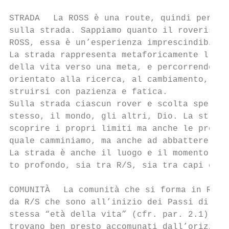
STRADA  La ROSS è una route, quindi per sua
sulla strada. Sappiamo quanto il roverismo/
ROSS, essa è un’esperienza imprescindibile.

La strada rappresenta metaforicamente l’esi
della vita verso una meta, e percorrendola 
orientato alla ricerca, al cambiamento, al 
struirsi con pazienza e fatica.

Sulla strada ciascun rover e scolta sperime
stesso, il mondo, gli altri, Dio. La strada
scoprire i propri limiti ma anche le propri
quale camminiamo, ma anche ad abbattere i m
La strada è anche il luogo e il momento pri
to profondo, sia tra R/S, sia tra capi e ra
COMUNITÀ  La comunità che si forma in ROSS 
da R/S che sono all’inizio dei Passi di res
stessa “età della vita” (cfr. par. 2.1), ch
trovano ben presto accomunati dall’orizzont