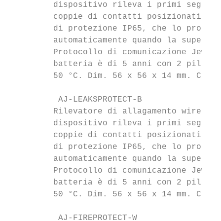
         dispositivo rileva i primi segnali
         coppie di contatti posizionati nel
         di protezione IP65, che lo protegg
         automaticamente quando la superfic
         Protocollo di comunicazione Jewell
         batteria è di 5 anni con 2 pile AA
         50 °C. Dim. 56 x 56 x 14 mm. Color
          AJ-LEAKSPROTECT-B                
         Rilevatore di allagamento wireless
         dispositivo rileva i primi segnali
         coppie di contatti posizionati nel
         di protezione IP65, che lo protegg
         automaticamente quando la superfic
         Protocollo di comunicazione Jewell
         batteria è di 5 anni con 2 pile AA
         50 °C. Dim. 56 x 56 x 14 mm. Color
          AJ-FIREPROTECT-W                 