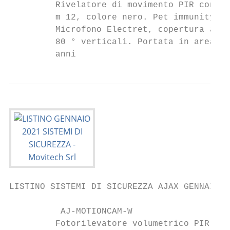
         Rivelatore di movimento PIR con ri
         m 12, colore nero. Pet immunity (m
         Microfono Electret, copertura audi
         80 ° verticali. Portata in area li
         anni
LISTINO SISTEMI DI SICUREZZA AJAX GENNAIO 2
          AJ-MOTIONCAM-W                   
         Fotorilevatore volumetrico PIR imm