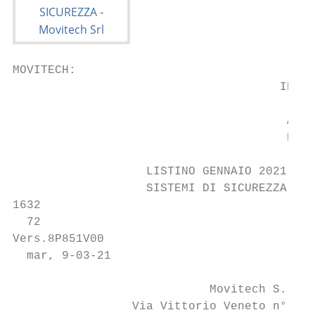
MOVITECH:

                                      IN VI
                                         30
                                       AL S
                                       DEL 
                   LISTINO GENNAIO 2021

                   SISTEMI DI SICUREZZA

1632

  72

Vers.8P851V00

  mar, 9-03-21

                            Movitech S.r.l.

                 Via Vittorio Veneto n° 63
