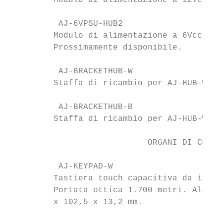
         Modulo di alimentazione a 12Vcc pe
          AJ-6VPSU-HUB2                    
         Modulo di alimentazione a 6Vcc per
         Prossimamente disponibile.

          AJ-BRACKETHUB-W                  
         Staffa di ricambio per AJ-HUB-W, A
          AJ-BRACKETHUB-B                  
         Staffa di ricambio per AJ-HUB-W, A
                            ORGANI DI COMAN
          AJ-KEYPAD-W                      
         Tastiera touch capacitiva da inter
         Portata ottica 1.700 metri. Alimen
         x 102,5 x 13,2 mm.
