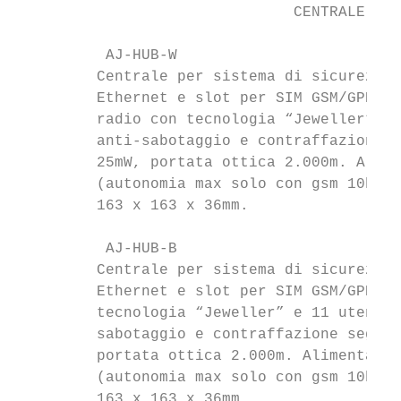
                               CENTRALE-HUB
          AJ-HUB-W                         
         Centrale per sistema di sicurezza 
         Ethernet e slot per SIM GSM/GPRS (
         radio con tecnologia “Jeweller” e 
         anti-sabotaggio e contraffazione s
         25mW, portata ottica 2.000m. Alime
         (autonomia max solo con gsm 10h). 
         163 x 163 x 36mm.

          AJ-HUB-B                         
         Centrale per sistema di sicurezza 
         Ethernet e slot per SIM GSM/GPRS. 
         tecnologia “Jeweller” e 11 utenti.
         sabotaggio e contraffazione segnal
         portata ottica 2.000m. Alimentazio
         (autonomia max solo con gsm 10h). 
         163 x 163 x 36mm.
