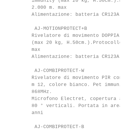
         immunity (max 20 kg, H.50cm.).Prot
         2.000 m. max

         Alimentazione: batteria CR123A 3V.
          AJ-MOTIONPROTECT+B               
         Rivelatore di movimento DOPPIA TEC
         (max 20 kg, H.50cm.).Protocollo di
         max

         Alimentazione: batteria CR123A 3V.
          AJ-COMBIPROTECT-W                
         Rivelatore di movimento PIR con ri
         m 12, colore bianco. Pet immunity 
         868MHz.

         Microfono Electret, copertura audi
         80 ° verticali. Portata in area li
         anni

          AJ-COMBIPROTECT-B                