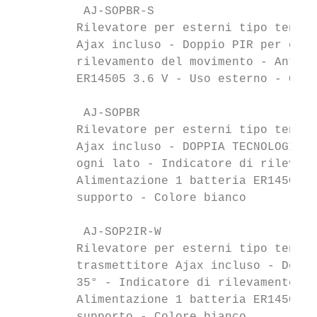
          AJ-SOPBR-S                       
         Rilevatore per esterni tipo tenda 
         Ajax incluso - Doppio PIR per ogni
         rilevamento del movimento - Anti t
         ER14505 3.6 V - Uso esterno - Grad
          AJ-SOPBR                         
         Rilevatore per esterni tipo tenda 
         Ajax incluso - DOPPIA TECNOLOGIA (
         ogni lato - Indicatore di rilevame
         Alimentazione 1 batteria ER14505 3
         supporto - Colore bianco

          AJ-SOP2IR-W                      
         Rilevatore per esterni tipo tenda 
         trasmettitore Ajax incluso - Doppi
         35° - Indicatore di rilevamento de
         Alimentazione 1 batteria ER14505 3