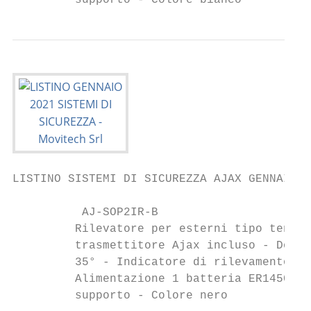
         supporto - Colore bianco
LISTINO SISTEMI DI SICUREZZA AJAX GENNAIO 2
          AJ-SOP2IR-B                      
         Rilevatore per esterni tipo tenda 
         trasmettitore Ajax incluso - Doppi
         35° - Indicatore di rilevamento de
         Alimentazione 1 batteria ER14505 3
         supporto - Colore nero
