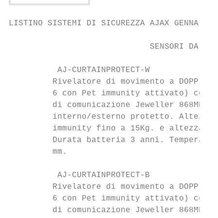
LISTINO SISTEMI DI SICUREZZA AJAX GENNAIO 2
                             SENSORI DA EST
          AJ-CURTAINPROTECT-W              
         Rivelatore di movimento a DOPPIA P
         6 con Pet immunity attivato) con a
         di comunicazione Jeweller 868MHz. 
         interno/esterno protetto. Altezza 
         immunity fino a 15Kg. e altezza ma
         Durata batteria 3 anni. Temperatur
         mm.

          AJ-CURTAINPROTECT-B              
         Rivelatore di movimento a DOPPIA P
         6 con Pet immunity attivato) con a
         di comunicazione Jeweller 868MHz. 