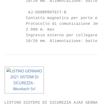
         10/20 mm. Alimentazione: batteria 
          AJ-DOORPROTECT-B                 
         Contatto magnetico per porte e fin
         Protocollo di comunicazione Jewell
         2.000 m. max

         Ingresso esterno per collegare con
         10/20 mm. Alimentazione: batteria 
LISTINO SISTEMI DI SICUREZZA AJAX GENNAIO 2