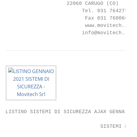
                    22060 CARUGO (CO)

                         Tel. 031 764275/6

                          Fax 031 7600604

                          www.movitech.it

                         info@movitech.it
LISTINO SISTEMI DI SICUREZZA AJAX GENNAIO 2
                               SISTEMI DI S