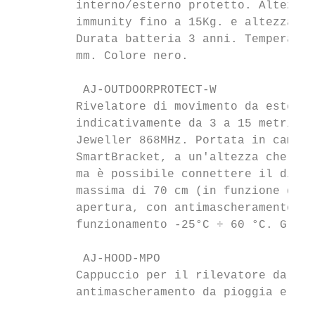
         interno/esterno protetto. Altezza 
         immunity fino a 15Kg. e altezza ma
         Durata batteria 3 anni. Temperatur
         mm. Colore nero.

          AJ-OUTDOORPROTECT-W              
         Rivelatore di movimento da esterno
         indicativamente da 3 a 15 metri co
         Jeweller 868MHz. Portata in campo 
         SmartBracket, a un'altezza che va 
         ma è possibile connettere il dispo
         massima di 70 cm (in funzione dell
         apertura, con antimascheramento di
         funzionamento -25°C ÷ 60 °C. Grado
          AJ-HOOD-MPO                      
         Cappuccio per il rilevatore da est
         antimascheramento da pioggia e nev