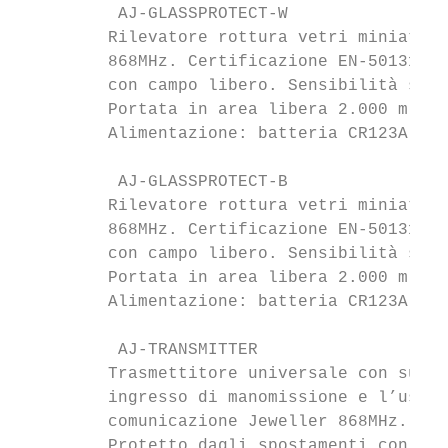
          AJ-GLASSPROTECT-W                
         Rilevatore rottura vetri miniaturi
         868MHz. Certificazione EN-50131 gr
         con campo libero. Sensibilità su 3
         Portata in area libera 2.000 m. ma
         Alimentazione: batteria CR123A 3V,
          AJ-GLASSPROTECT-B                
         Rilevatore rottura vetri miniaturi
         868MHz. Certificazione EN-50131 gr
         con campo libero. Sensibilità su 3
         Portata in area libera 2.000 m. ma
         Alimentazione: batteria CR123A 3V,
          AJ-TRANSMITTER                   
         Trasmettitore universale con suppo
         ingresso di manomissione e l’uscit
         comunicazione Jeweller 868MHz.

         Protetto dagli spostamenti con sen