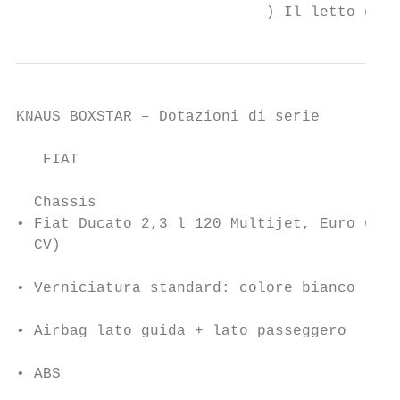
                            ) Il letto d‘em
KNAUS BOXSTAR – Dotazioni di serie

   FIAT                                    
                                           
  Chassis                                  
• Fiat Ducato 2,3 l 120 Multijet, Euro 6d-T
  CV)                                      
                                          
• Verniciatura standard: colore bianco     
                                          
• Airbag lato guida + lato passeggero      
                                          
• ABS                                      
                                          