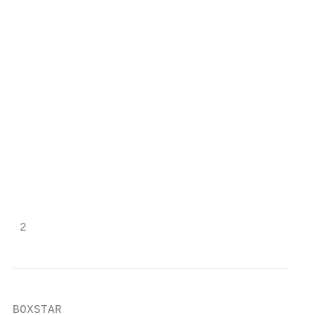
                                           
                                           
                                           
                                           
                                           
                                           
                                           
                                           
                                           
                                           
                                           
                                           
 2
BOXSTAR
