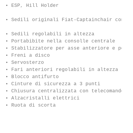
• ESP, Hill Holder                         
                                           
• Sedili originali Fiat-Captainchair con br
                                          
• Sedili regolabili in altezza            
• Portabibite nella consolle centrale     
• Stabilizzatore per asse anteriore e post
• Freni a disco                           
• Servosterzo                              
• Fari anteriori regolabili in altezza     
• Blocco antifurto                         
• Cinture di sicurezza a 3 punti           
• Chiusura centralizzata con telecomando   
• Alzacristalli elettrici                  
• Ruota di scorta                          
                                           
                                           