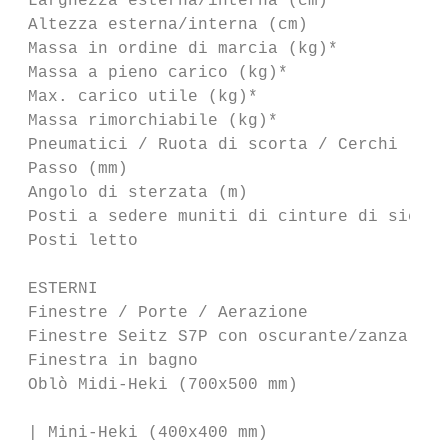
 Larghezza esterna/interna (cm)            
 Altezza esterna/interna (cm)              
 Massa in ordine di marcia (kg)*           
 Massa a pieno carico (kg)*                
 Max. carico utile (kg)*                   
 Massa rimorchiabile (kg)*                 
 Pneumatici / Ruota di scorta / Cerchi     
 Passo (mm)                                
 Angolo di sterzata (m)                    
 Posti a sedere muniti di cinture di sicure
 Posti letto                               
 ESTERNI

 Finestre / Porte / Aerazione

 Finestre Seitz S7P con oscurante/zanzarier
 Finestra in bagno                         
 Oblò Midi-Heki (700x500 mm)

                                           
 | Mini-Heki (400x400 mm)
