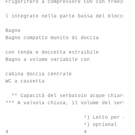
Frigorifero a compressore CUV con freezer d
                                           
l integrato nella parte bassa del blocco cu
Bagno

Bagno compatto munito di doccia

                                           
con tenda e doccetta estraibile

Bagno a volume variabile con

                                           
cabina doccia centrale

WC a cassetta                              
  ** Capacità del serbatoio acque chiare li
*** A valvola chiusa, il volume del serbato
                          ²) Letto per gli 
                          ³) optional      
4                         4
